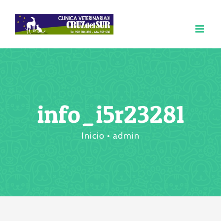
Saltar
al
contenido
info_i5r23281
Inicio
admin